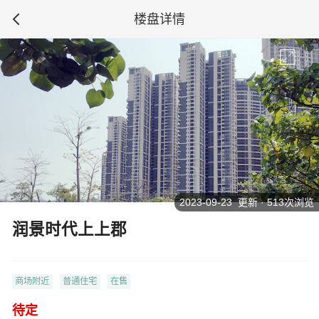
楼盘详情
2023-09-23 更新 · 513次浏览
润景时代上上郡
商场附近
普通住宅
在售
待定