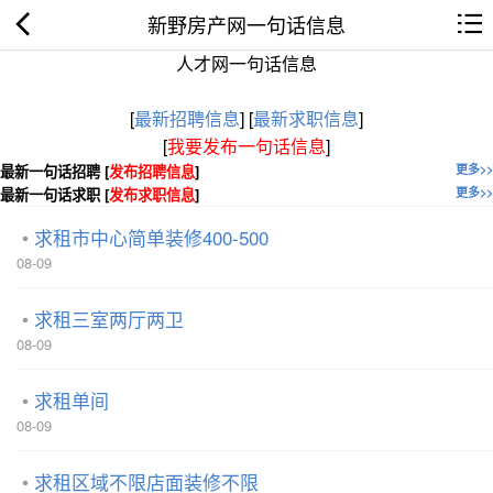
新野房产网一句话信息
人才网一句话信息
[
最新招聘信息
]
[
最新求职信息
]
[
我要发布一句话信息
]
最新一句话招聘 [
发布招聘信息
]
更多>>
最新一句话求职 [
发布求职信息
]
更多>>
求租市中心简单装修400-500
08-09
求租三室两厅两卫
08-09
求租单间
08-09
求租区域不限店面装修不限