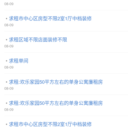
08-09
求租市中心区房型不限2室1厅中档装修
08-09
求租区域不限店面装修不限
08-09
求租单间
08-09
求租:欢乐家园50平方左右的单身公寓廉租房
08-09
求租:欢乐家园50平方左右的单身公寓廉租房
08-09
求租市中心区房型不限2室1厅中档装修